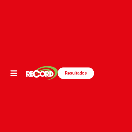
Cereté y RECORD
disfrutaron de la Fiesta
de La Candelaria
Resultados